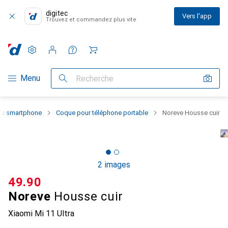
digitec
Vers l'app
Trouvez et commandez plus vite
Paramètres
Compte client
Listes de comparaison
Listes d'envies
Panier
Navigation par catégorie
Menu
Recherche
 du smartphone
Coque pour téléphone portable
Noreve Housse cuir
2 images
CHF
49.90
Noreve
Housse cuir
Xiaomi Mi 11 Ultra