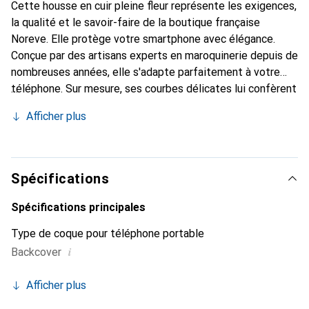
Cette housse en cuir pleine fleur représente les exigences,
la qualité et le savoir-faire de la boutique française
Noreve. Elle protège votre smartphone avec élégance.
Conçue par des artisans experts en maroquinerie depuis de
nombreuses années, elle s'adapte parfaitement à votre
téléphone. Sur mesure, ses courbes délicates lui confèrent
une véritable seconde peau. Elle devient l'accessoire chic
Afficher plus
et indispensable de votre smartphone. Reconnaître
internationalement pour ses produits de haute qualité, la
marque Noreve est un choix sûr pour une clientèle
exigeante.
Spécifications
Spécifications principales
Type de coque pour téléphone portable
i
Backcover
Afficher plus