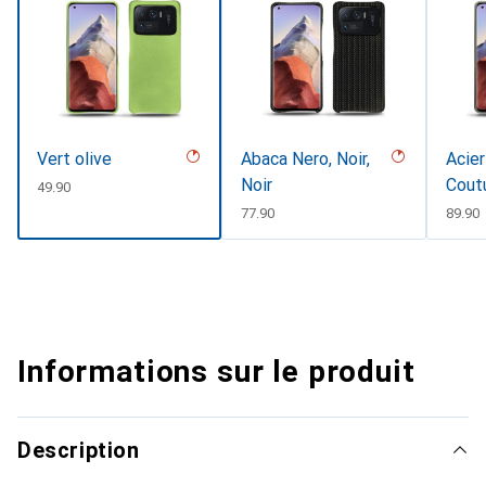
Vert olive
Abaca Nero, Noir,
Acier
Noir
Cout
CHF
49.90
CHF
77.90
CHF
89.90
Informations sur le produit
Description