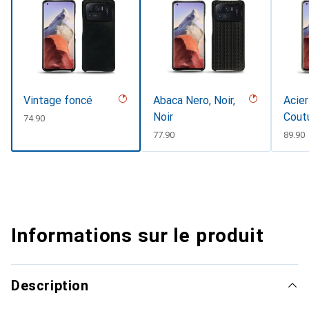
Vintage foncé
Abaca Nero, Noir,
Acier
Noir
Cout
CHF
74.90
CHF
77.90
CHF
89.90
Informations sur le produit
Description