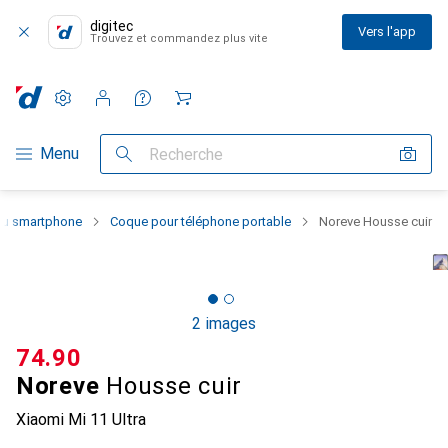
digitec
Vers l'app
Trouvez et commandez plus vite
Paramètres
Compte client
Listes de comparaison
Listes d'envies
Panier
Navigation par catégorie
Menu
Recherche
 du smartphone
Coque pour téléphone portable
Noreve Housse cuir
2 images
CHF
74.90
Noreve
Housse cuir
Xiaomi Mi 11 Ultra