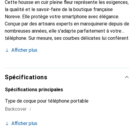
Cette housse en cuir pleine fleur représente les exigences,
la qualité et le savoir-faire de la boutique française
Noreve. Elle protège votre smartphone avec élégance.
Conçue par des artisans experts en maroquinerie depuis de
nombreuses années, elle s'adapte parfaitement à votre
téléphone. Sur mesure, ses courbes délicates lui confèrent
une véritable seconde peau. Elle devient un accessoire
Afficher plus
chic et essentiel de votre smartphone. Reconnaît
internationalement pour ses produits de haute qualité, la
marque Noreve est un choix sûr pour une clientèle
exigeante.
Spécifications
Spécifications principales
Type de coque pour téléphone portable
i
Backcover
Afficher plus