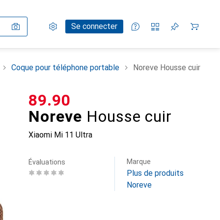
Paramètres
Compte client
Listes de comparaison
Listes d'envies
Panier
Se connecter
Coque pour téléphone portable
Noreve Housse cuir
CHF
89.90
Noreve
Housse cuir
Xiaomi Mi 11 Ultra
Marque
Évaluations
Plus de produits
Noreve