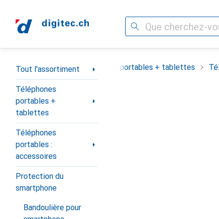
Recherche
Navigation par catégorie
Tout l'assortiment
Téléphones portables + tablettes
Té
Tout l'assortiment
Téléphones
portables +
tablettes
Téléphones
portables :
accessoires
Protection du
smartphone
Bandoulière pour