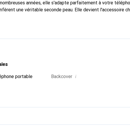
nombreuses années, elle s'adapte parfaitement à votre télépho
nfèrent une véritable seconde peau. Elle devient l'accessoire ch
connaître internationalement pour ses produits de haute quali
e clientèle exigeante.
ales
i
éphone portable
Backcover