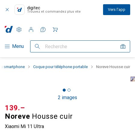
digitec
Vers l'app
Trouvez et commandez plus vite
Paramètres
Compte client
Listes de comparaison
Listes d'envies
Panier
Navigation par catégorie
Menu
Recherche
 du smartphone
Coque pour téléphone portable
Noreve Housse cuir
2 images
CHF
139.–
Noreve
Housse cuir
Xiaomi Mi 11 Ultra