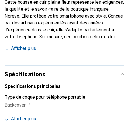
Cette housse en cuir pleine fleur représente les exigences,
la qualité et le savoir-faire de la boutique française
Noreve. Elle protège votre smartphone avec style. Conçue
par des artisans expérimentés ayant des années
d'expérience dans le cuir, elle s'adapte parfaitement à
votre téléphone. Sur mesure, ses courbes délicates lui
donnent une véritable seconde peau. Elle devient
Afficher plus
l'accessoire chic et indispensable pour votre smartphone.
La marque Noreve est reconnue internationalement pour
ses produits de haute qualité et constitue un choix fiable
pour une clientèle exigeante.
Spécifications
Spécifications principales
Type de coque pour téléphone portable
i
Backcover
Afficher plus