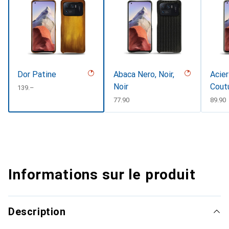
Dor Patine
Abaca Nero, Noir,
Acier
Noir
Cout
CHF
139.–
CHF
77.90
CHF
89.90
Informations sur le produit
Description