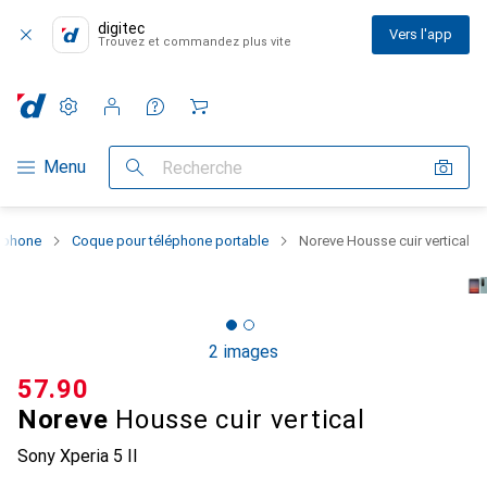
digitec
Vers l'app
Trouvez et commandez plus vite
Paramètres
Compte client
Listes de comparaison
Listes d'envies
Panier
Navigation par catégorie
Menu
Recherche
rtphone
Coque pour téléphone portable
Noreve Housse cuir vertical
2 images
CHF
57.90
Noreve
Housse cuir vertical
Sony Xperia 5 II