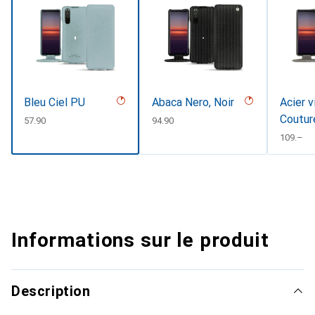
Bleu Ciel PU
Abaca Nero, Noir
Acier v
Coutur
CHF
57.90
CHF
94.90
CHF
109.–
Informations sur le produit
Description