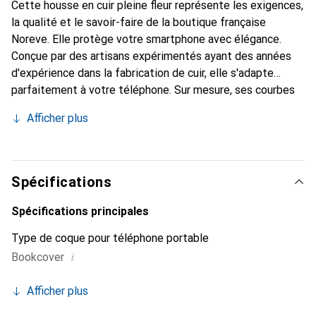
Cette housse en cuir pleine fleur représente les exigences,
la qualité et le savoir-faire de la boutique française
Noreve. Elle protège votre smartphone avec élégance.
Conçue par des artisans expérimentés ayant des années
d'expérience dans la fabrication de cuir, elle s'adapte
parfaitement à votre téléphone. Sur mesure, ses courbes
délicates offrent une véritable sensation de seconde
Afficher plus
peau. Elle devient l'accessoire chic et indispensable pour
votre smartphone. Reconnaître internationalement pour
ses produits de haute qualité, la marque Noreve est un
choix fiable pour une clientèle exigeante.
Spécifications
Spécifications principales
Type de coque pour téléphone portable
i
Bookcover
Afficher plus