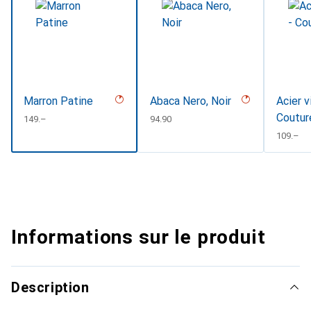
Marron Patine
Abaca Nero, Noir
Acier v
Coutur
CHF
149.–
CHF
94.90
CHF
109.–
Informations sur le produit
Description