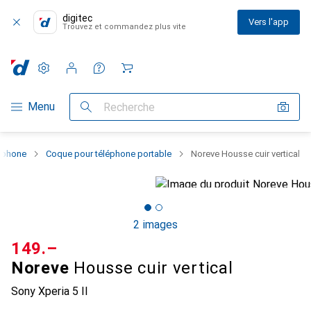
digitec
Vers l'app
Trouvez et commandez plus vite
Paramètres
Compte client
Listes de comparaison
Listes d'envies
Panier
Navigation par catégorie
Menu
Recherche
rtphone
Coque pour téléphone portable
Noreve Housse cuir vertical
2 images
CHF
149.–
Noreve
Housse cuir vertical
Sony Xperia 5 II