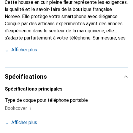
Cette housse en cuir pleine fleur représente les exigences,
la qualité et le savoir-faire de la boutique française
Noreve. Elle protège votre smartphone avec élégance.
Conçue par des artisans expérimentés ayant des années
d'expérience dans le secteur de la maroquinerie, elle
s'adapte parfaitement à votre téléphone. Sur mesure, ses
courbes délicates lui confèrent une véritable seconde
Afficher plus
peau. Elle devient un accessoire chic et indispensable pour
votre smartphone. Reconnaissable à l'international pour
ses produits de haute qualité, la marque Noreve est un
choix fiable pour une clientèle exigeante.
Spécifications
Spécifications principales
Type de coque pour téléphone portable
i
Bookcover
Afficher plus