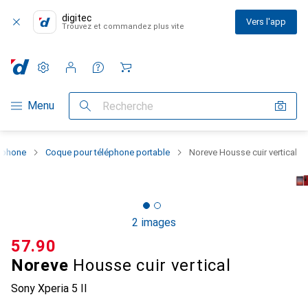
digitec
Vers l'app
Trouvez et commandez plus vite
Paramètres
Compte client
Listes de comparaison
Listes d'envies
Panier
Navigation par catégorie
Menu
Recherche
rtphone
Coque pour téléphone portable
Noreve Housse cuir vertical
2 images
CHF
57.90
Noreve
Housse cuir vertical
Sony Xperia 5 II