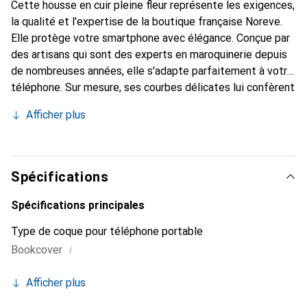
Cette housse en cuir pleine fleur représente les exigences,
la qualité et l'expertise de la boutique française Noreve.
Elle protège votre smartphone avec élégance. Conçue par
des artisans qui sont des experts en maroquinerie depuis
de nombreuses années, elle s'adapte parfaitement à votre
téléphone. Sur mesure, ses courbes délicates lui confèrent
une véritable seconde peau. Elle devient un accessoire
Afficher plus
chic et indispensable pour votre smartphone. Reconnaître
internationalement pour ses produits de haute qualité, la
marque Noreve est un choix sûr pour une clientèle
exigeante.
Spécifications
Spécifications principales
Type de coque pour téléphone portable
i
Bookcover
Afficher plus