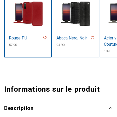
Rouge PU
Abaca Nero, Noir
Acier v
Coutur
CHF
57.90
CHF
94.90
CHF
109.–
Informations sur le produit
Description