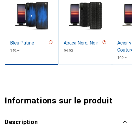
Bleu Patine
Abaca Nero, Noir
Acier v
Coutur
CHF
149.–
CHF
94.90
CHF
109.–
Informations sur le produit
Description