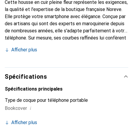
Cette housse en cuir pleine fleur représente les exigences,
la qualité et l'expertise de la boutique française Noreve.
Elle protège votre smartphone avec élégance. Conçue par
des artisans qui sont des experts en maroquinerie depuis
de nombreuses années, elle s'adapte parfaitement à votre
téléphone. Sur mesure, ses courbes raffinées lui confèrent
une véritable seconde peau. Elle devient un accessoire
Afficher plus
chic et essentiel de votre smartphone. Reconnaître
internationalement pour ses produits de haute qualité, la
marque Noreve est un choix sûr pour une clientèle
exigeante.
Spécifications
Spécifications principales
Type de coque pour téléphone portable
i
Bookcover
Afficher plus