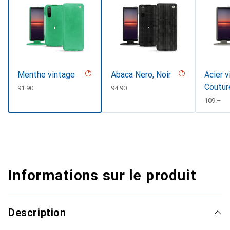
Menthe vintage
Abaca Nero, Noir
Acier v
Coutur
CHF
91.90
CHF
94.90
CHF
109.–
Informations sur le produit
Description