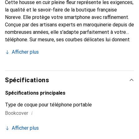
Cette housse en cuir pleine fleur représente les exigences,
la qualité et le savoir-faire de la boutique française
Noreve. Elle protège votre smartphone avec raffinement.
Conçue par des artisans experts en maroquinerie depuis de
nombreuses années, elle s'adapte parfaitement à votre
téléphone. Sur mesure, ses courbes délicates lui donnent
une véritable seconde peau. Elle devient l'accessoire
Afficher plus
élégant et indispensable de votre smartphone.
Reconnaître internationalement pour ses produits de
haute qualité, la marque Noreve est un choix sûr pour une
clientèle exigeante.
Spécifications
Spécifications principales
Type de coque pour téléphone portable
i
Bookcover
Afficher plus