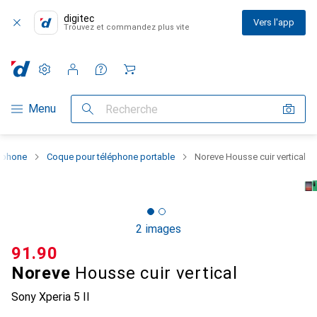
digitec
Vers l'app
Trouvez et commandez plus vite
Paramètres
Compte client
Listes de comparaison
Listes d'envies
Panier
Navigation par catégorie
Menu
Recherche
rtphone
Coque pour téléphone portable
Noreve Housse cuir vertical
2 images
CHF
91.90
Noreve
Housse cuir vertical
Sony Xperia 5 II