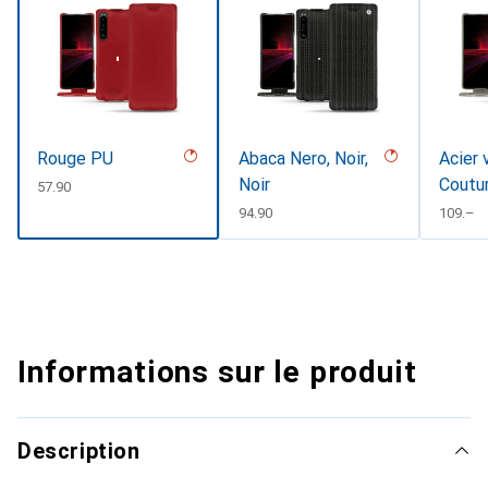
Rouge PU
Abaca Nero, Noir,
Acier 
Noir
Coutu
CHF
57.90
CHF
94.90
CHF
109.–
Informations sur le produit
Description