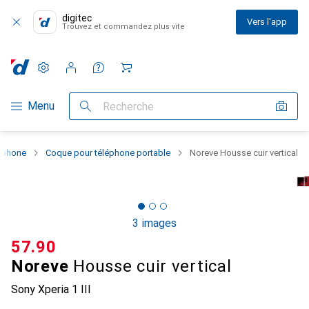
digitec
Vers l'app
Trouvez et commandez plus vite
Paramètres
Compte client
Listes de comparaison
Listes d'envies
Panier
Navigation par catégorie
Menu
Recherche
rtphone
Coque pour téléphone portable
Noreve Housse cuir vertical
3 images
CHF
57.90
Noreve
Housse cuir vertical
Sony Xperia 1 III