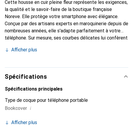
Cette housse en cuir pleine fleur représente les exigences,
la qualité et le savoir-faire de la boutique française
Noreve. Elle protège votre smartphone avec élégance.
Conçue par des artisans experts en maroquinerie depuis de
nombreuses années, elle s'adapte parfaitement à votre
téléphone. Sur mesure, ses courbes délicates lui confèrent
une véritable seconde peau. Elle devient l'accessoire chic
Afficher plus
et indispensable pour votre smartphone. Reconnaître
internationalement pour ses produits de haute qualité, la
marque Noreve est un choix sûr pour une clientèle
exigeante.
Spécifications
Spécifications principales
Type de coque pour téléphone portable
i
Bookcover
Afficher plus