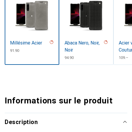
Millésime Acier
Abaca Nero, Noir,
Acier 
Noir
Coutu
CHF
91.90
CHF
94.90
CHF
109.–
Informations sur le produit
Description