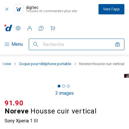
digitec
Vers l'app
Trouvez et commandez plus vite
Paramètres
Compte client
Listes de comparaison
Listes d'envies
Panier
Navigation par catégorie
Menu
Recherche
rtphone
Coque pour téléphone portable
Noreve Housse cuir vertical
3 images
CHF
91.90
Noreve
Housse cuir vertical
Sony Xperia 1 III