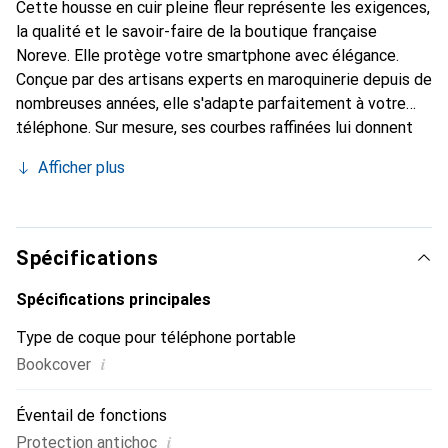
Cette housse en cuir pleine fleur représente les exigences,
la qualité et le savoir-faire de la boutique française
Noreve. Elle protège votre smartphone avec élégance.
Conçue par des artisans experts en maroquinerie depuis de
nombreuses années, elle s'adapte parfaitement à votre
téléphone. Sur mesure, ses courbes raffinées lui donnent
une véritable seconde peau. Elle devient l'accessoire chic
Afficher plus
et indispensable de votre smartphone. Reconnaître
internationalement pour ses produits de haute qualité, la
marque Noreve est un choix sûr pour une clientèle
exigeante.
Spécifications
Spécifications principales
Type de coque pour téléphone portable
i
Bookcover
Éventail de fonctions
i
Protection antichoc