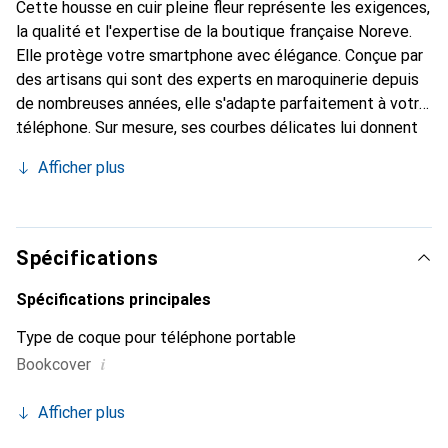
Cette housse en cuir pleine fleur représente les exigences,
la qualité et l'expertise de la boutique française Noreve.
Elle protège votre smartphone avec élégance. Conçue par
des artisans qui sont des experts en maroquinerie depuis
de nombreuses années, elle s'adapte parfaitement à votre
téléphone. Sur mesure, ses courbes délicates lui donnent
une véritable seconde peau. Elle devient l'accessoire chic
Afficher plus
et indispensable pour votre smartphone. Reconnaître
internationalement pour ses produits de haute qualité, la
marque Noreve est un choix sûr pour une clientèle
exigeante.
Spécifications
Spécifications principales
Type de coque pour téléphone portable
i
Bookcover
Afficher plus