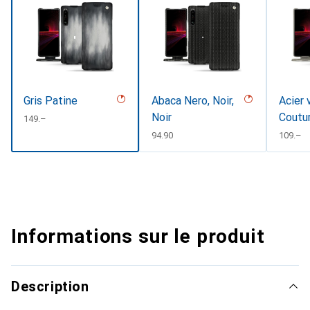
Gris Patine
Abaca Nero, Noir,
Acier 
Noir
Coutu
CHF
149.–
CHF
94.90
CHF
109.–
Informations sur le produit
Description