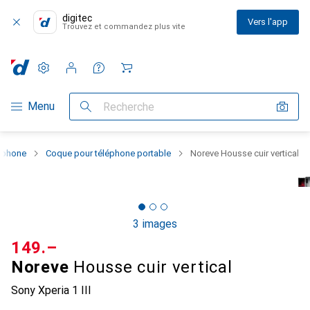
digitec
Vers l'app
Trouvez et commandez plus vite
Paramètres
Compte client
Listes de comparaison
Listes d'envies
Panier
Navigation par catégorie
Menu
Recherche
rtphone
Coque pour téléphone portable
Noreve Housse cuir vertical
3 images
CHF
149.–
Noreve
Housse cuir vertical
Sony Xperia 1 III