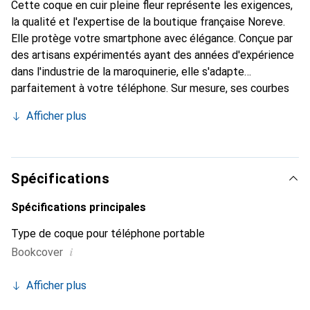
Cette coque en cuir pleine fleur représente les exigences,
la qualité et l'expertise de la boutique française Noreve.
Elle protège votre smartphone avec élégance. Conçue par
des artisans expérimentés ayant des années d'expérience
dans l'industrie de la maroquinerie, elle s'adapte
parfaitement à votre téléphone. Sur mesure, ses courbes
délicates lui confèrent une véritable seconde peau. Elle
Afficher plus
devient l'accessoire chic et indispensable pour votre
smartphone. Reconnaissable à l'international pour ses
produits de haute qualité, la marque Noreve est un choix
fiable pour une clientèle exigeante.
Spécifications
Spécifications principales
Type de coque pour téléphone portable
i
Bookcover
Afficher plus