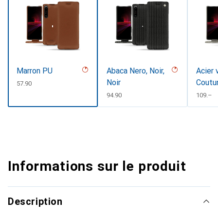
Marron PU
Abaca Nero, Noir,
Acier 
Noir
Coutu
CHF
57.90
CHF
94.90
CHF
109.–
Informations sur le produit
Description