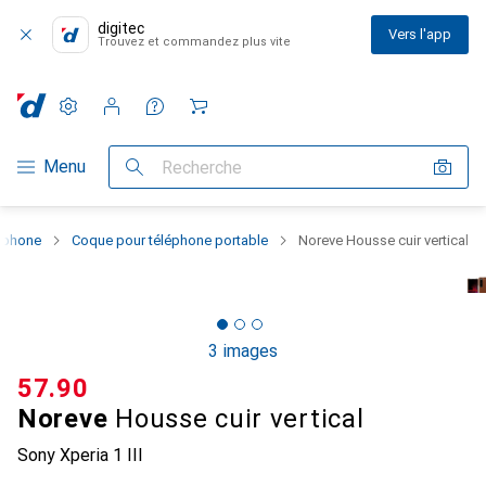
digitec
Vers l'app
Trouvez et commandez plus vite
Paramètres
Compte client
Listes de comparaison
Listes d'envies
Panier
Navigation par catégorie
Menu
Recherche
rtphone
Coque pour téléphone portable
Noreve Housse cuir vertical
3 images
CHF
57.90
Noreve
Housse cuir vertical
Sony Xperia 1 III