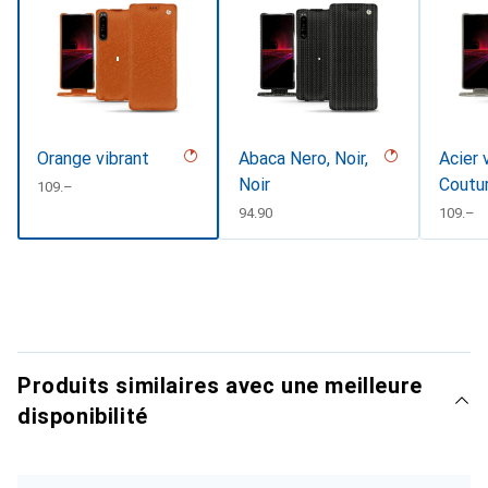
Orange vibrant
Abaca Nero, Noir,
Acier 
Noir
Coutu
CHF
109.–
CHF
94.90
CHF
109.–
Produits similaires avec une meilleure
disponibilité