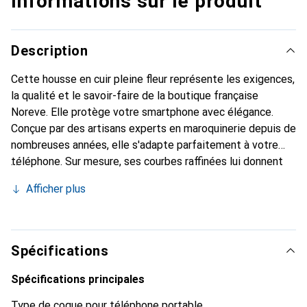
Informations sur le produit
Description
Cette housse en cuir pleine fleur représente les exigences,
la qualité et le savoir-faire de la boutique française
Noreve. Elle protège votre smartphone avec élégance.
Conçue par des artisans experts en maroquinerie depuis de
nombreuses années, elle s'adapte parfaitement à votre
téléphone. Sur mesure, ses courbes raffinées lui donnent
une véritable seconde peau. Elle devient l'accessoire chic
Afficher plus
et indispensable pour votre smartphone. Reconnu
internationalement pour ses produits de haute qualité, la
marque Noreve est un choix sûr pour une clientèle
exigeante.
Spécifications
Spécifications principales
Type de coque pour téléphone portable