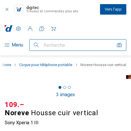
digitec
Vers l'app
Trouvez et commandez plus vite
Paramètres
Compte client
Listes de comparaison
Listes d'envies
Panier
Navigation par catégorie
Menu
Recherche
rtphone
Coque pour téléphone portable
Noreve Housse cuir vertical
3 images
CHF
109.–
Noreve
Housse cuir vertical
Sony Xperia 1 III