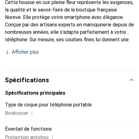
Cette housse en cuir pleine fleur représente les exigences,
la qualité et le savoir-faire de la boutique française
Noreve. Elle protège votre smartphone avec élégance.
Conçue par des artisans experts en maroquinerie depuis de
nombreuses années, elle s'adapte parfaitement à votre
téléphone. Sur mesure, ses courbes fines lui donnent une
véritable seconde peau. Elle devient l'accessoire chic et
Afficher plus
indispensable pour votre smartphone. Reconnaissable à
l'international pour ses produits de haute qualité, la
marque Noreve est un choix sûr pour une clientèle
exigeante.
Spécifications
Spécifications principales
Type de coque pour téléphone portable
i
Bookcover
Éventail de fonctions
i
Protection antichoc