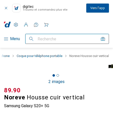
digitec
Vers l'app
Trouvez et commandez plus vite
Paramètres
Compte client
Listes de comparaison
Listes d'envies
Panier
Navigation par catégorie
Menu
Recherche
rtphone
Coque pour téléphone portable
Noreve Housse cuir vertical
2 images
CHF
89.90
Noreve
Housse cuir vertical
Samsung Galaxy S20+ 5G