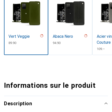
Vert Veggie
Abaca Nero
Acier vi
Couture
CHF
89.90
CHF
94.90
CHF
109.–
Informations sur le produit
Description