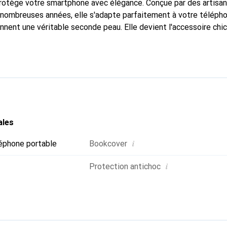
protège votre smartphone avec élégance. Conçue par des artisa
nombreuses années, elle s'adapte parfaitement à votre télépho
onnent une véritable seconde peau. Elle devient l'accessoire chi
Reconnaître internationalement pour ses produits de haute qual
 pour une clientèle exigeante.
ales
i
éphone portable
Bookcover
i
Protection antichoc