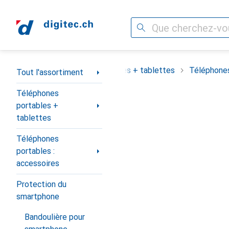
Recherche
Navigation par catégorie
assortiment
Téléphones portables + tablettes
Téléphones
Tout l'assortiment
Téléphones
portables +
tablettes
Téléphones
portables :
accessoires
Protection du
smartphone
Bandoulière pour