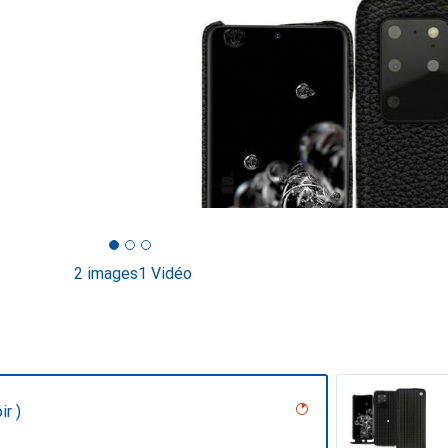
2 images
1 Vidéo
ir )