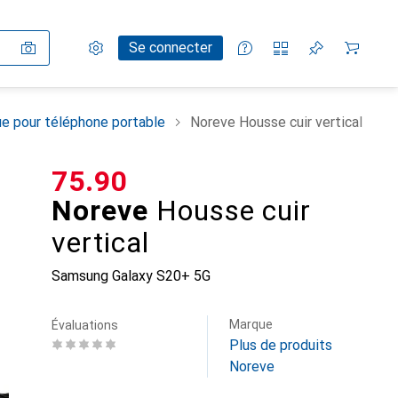
Paramètres
Compte client
Listes de comparaison
Listes d'envies
Panier
Se connecter
e pour téléphone portable
Noreve Housse cuir vertical
CHF
75.90
Noreve
Housse cuir
vertical
Samsung Galaxy S20+ 5G
Marque
Évaluations
Plus de produits
Noreve