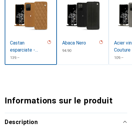
Castan
Abaca Nero
Acier vi
esparciate -
Couture
CHF
94.90
Couture
CHF
139.–
CHF
109.–
Informations sur le produit
Description