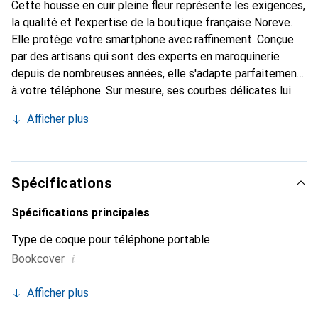
Cette housse en cuir pleine fleur représente les exigences,
la qualité et l'expertise de la boutique française Noreve.
Elle protège votre smartphone avec raffinement. Conçue
par des artisans qui sont des experts en maroquinerie
depuis de nombreuses années, elle s'adapte parfaitement
à votre téléphone. Sur mesure, ses courbes délicates lui
confèrent une véritable seconde peau. Elle devient un
Afficher plus
accessoire chic et essentiel pour votre smartphone.
Reconnaissable à l'international pour ses produits de haute
qualité, la marque Noreve est un choix sûr pour une
clientèle exigeante.
Spécifications
Spécifications principales
Type de coque pour téléphone portable
i
Bookcover
Afficher plus