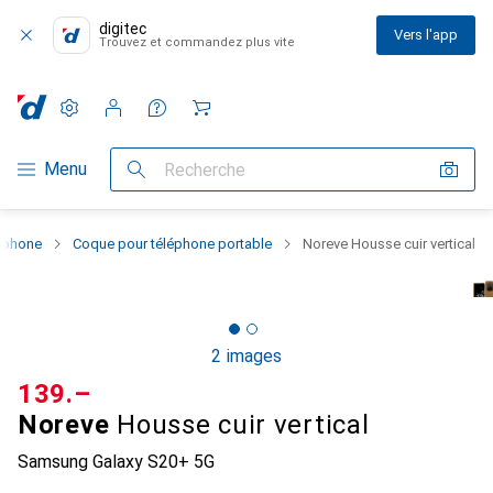
digitec
Vers l'app
Trouvez et commandez plus vite
Paramètres
Compte client
Listes de comparaison
Listes d'envies
Panier
Navigation par catégorie
Menu
Recherche
rtphone
Coque pour téléphone portable
Noreve Housse cuir vertical
2 images
CHF
139.–
Noreve
Housse cuir vertical
Samsung Galaxy S20+ 5G