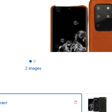
2 images
rant