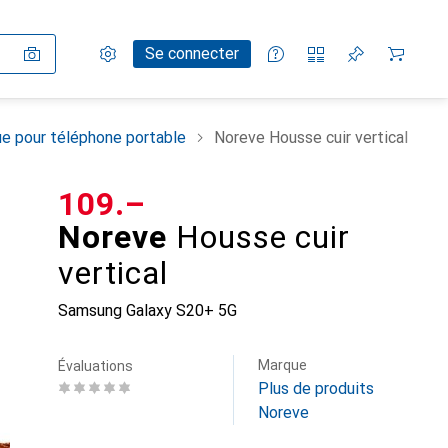
Paramètres
Compte client
Listes de comparaison
Listes d'envies
Panier
Se connecter
e pour téléphone portable
Noreve Housse cuir vertical
CHF
109.–
Noreve
Housse cuir
vertical
Samsung Galaxy S20+ 5G
Marque
Évaluations
Plus de produits
Noreve