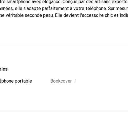
tre smartphone avec élégance. Conçue par des artisans experts
nnées, elle s'adapte parfaitement à votre téléphone. Sur mesur
une véritable seconde peau. Elle devient l'accessoire chic et in
nternationalement pour ses produits de haute qualité, la marq
tèle exigeante.
ales
i
éphone portable
Bookcover