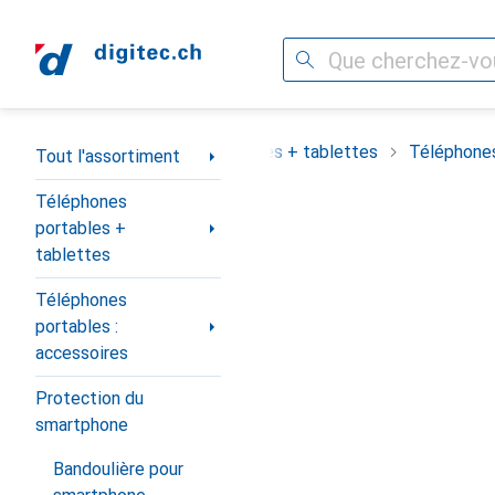
Recherche
Navigation par catégorie
assortiment
Téléphones portables + tablettes
Téléphones
Tout l'assortiment
Téléphones
portables +
tablettes
Téléphones
portables :
accessoires
Protection du
smartphone
Bandoulière pour