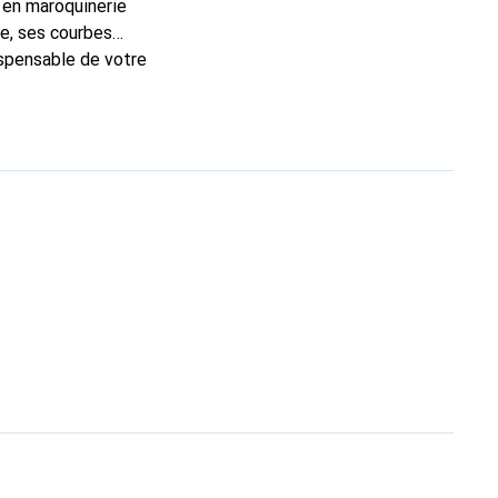
 en maroquinerie
e, ses courbes
dispensable de votre
ue Noreve est un