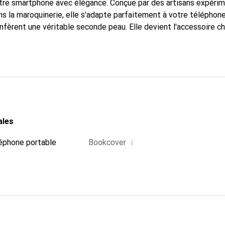
otre smartphone avec élégance. Conçue par des artisans expéri
s la maroquinerie, elle s'adapte parfaitement à votre téléphone
nfèrent une véritable seconde peau. Elle devient l'accessoire ch
Reconnaît internationalement pour ses produits de haute quali
 une clientèle exigeante.
ales
i
éphone portable
Bookcover