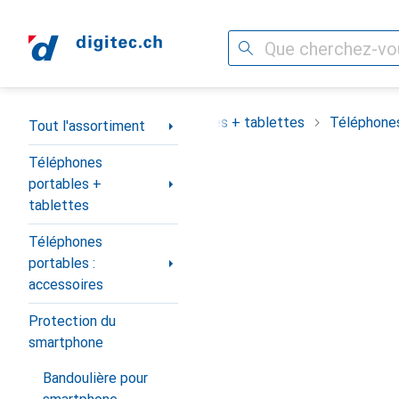
Recherche
Navigation par catégorie
assortiment
Téléphones portables + tablettes
Téléphones
Tout l'assortiment
Téléphones
portables +
tablettes
Téléphones
portables :
accessoires
Protection du
smartphone
Bandoulière pour