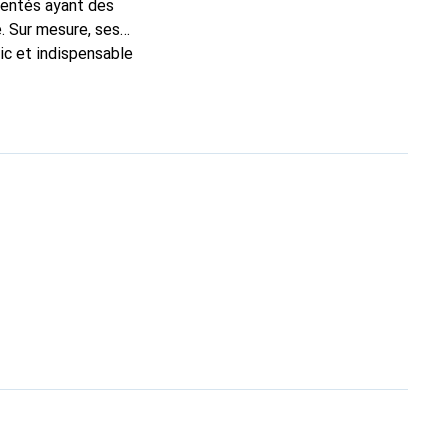
mentés ayant des
. Sur mesure, ses
ic et indispensable
té, la marque Noreve