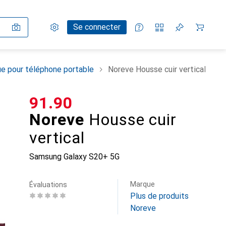
Paramètres
Compte client
Listes de comparaison
Listes d'envies
Panier
Se connecter
e pour téléphone portable
Noreve Housse cuir vertical
CHF
91.90
Noreve
Housse cuir
vertical
Samsung Galaxy S20+ 5G
Marque
Évaluations
Plus de produits
Noreve