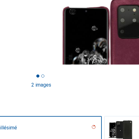
2 images
illésimé