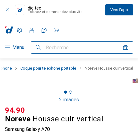
digitec
Vers l'app
Trouvez et commandez plus vite
Paramètres
Compte client
Listes de comparaison
Listes d'envies
Panier
Navigation par catégorie
Menu
Recherche
rtphone
Coque pour téléphone portable
Noreve Housse cuir vertical
2 images
CHF
94.90
Noreve
Housse cuir vertical
Samsung Galaxy A70