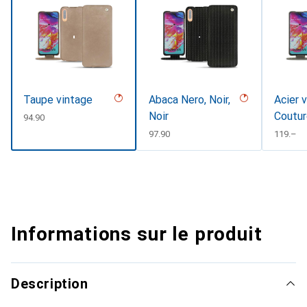
Taupe vintage
Abaca Nero, Noir,
Acier 
Noir
Coutu
CHF
94.90
CHF
97.90
CHF
119.–
Informations sur le produit
Description