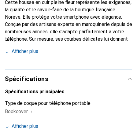
Cette housse en cuir pleine fleur représente les exigences,
la qualité et le savoir-faire de la boutique française
Noreve. Elle protège votre smartphone avec élégance.
Conçue par des artisans experts en maroquinerie depuis de
nombreuses années, elle s'adapte parfaitement à votre
téléphone. Sur mesure, ses courbes délicates lui donnent
une véritable seconde peau. Elle devient l'accessoire chic
Afficher plus
et indispensable pour votre smartphone. Reconnaissante à
l'international pour ses produits de haute qualité, la
marque Noreve est un choix sûr pour une clientèle
exigeante.
Spécifications
Spécifications principales
Type de coque pour téléphone portable
i
Bookcover
Afficher plus