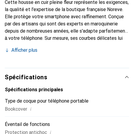
Cette housse en cuir pleine fleur représente les exigences,
la qualité et l'expertise de la boutique française Noreve.
Elle protège votre smartphone avec raffinement. Conçue
par des artisans qui sont des experts en maroquinerie
depuis de nombreuses années, elle s'adapte parfaitement
à votre téléphone. Sur mesure, ses courbes délicates lui
confèrent une véritable seconde peau. Elle devient un
Afficher plus
accessoire chic et essentiel pour votre smartphone.
Reconnaître internationalement pour ses produits de
haute qualité, la marque Noreve est un choix sûr pour une
clientèle exigeante.
Spécifications
Spécifications principales
Type de coque pour téléphone portable
i
Bookcover
Éventail de fonctions
i
Protection antichoc