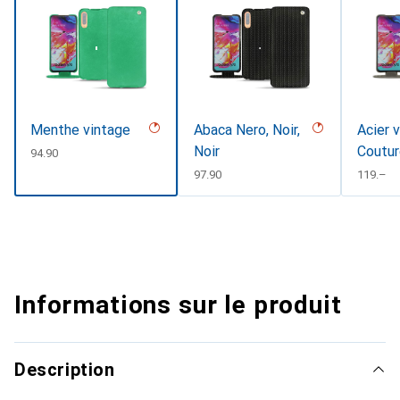
Menthe vintage
Abaca Nero, Noir,
Acier 
Noir
Coutu
CHF
94.90
CHF
97.90
CHF
119.–
Informations sur le produit
Description