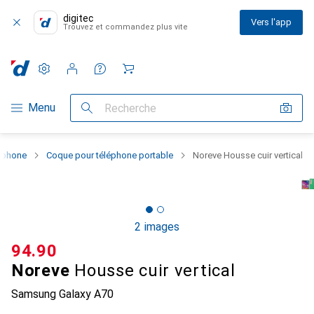
digitec
Vers l'app
Trouvez et commandez plus vite
Paramètres
Compte client
Listes de comparaison
Listes d'envies
Panier
Navigation par catégorie
Menu
Recherche
rtphone
Coque pour téléphone portable
Noreve Housse cuir vertical
2 images
CHF
94.90
Noreve
Housse cuir vertical
Samsung Galaxy A70