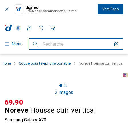
digitec
Vers l'app
Trouvez et commandez plus vite
Paramètres
Compte client
Listes de comparaison
Listes d'envies
Panier
Navigation par catégorie
Menu
Recherche
rtphone
Coque pour téléphone portable
Noreve Housse cuir vertical
2 images
CHF
69.90
Noreve
Housse cuir vertical
Samsung Galaxy A70