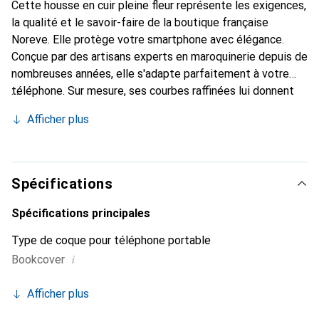
Cette housse en cuir pleine fleur représente les exigences,
la qualité et le savoir-faire de la boutique française
Noreve. Elle protège votre smartphone avec élégance.
Conçue par des artisans experts en maroquinerie depuis de
nombreuses années, elle s'adapte parfaitement à votre
téléphone. Sur mesure, ses courbes raffinées lui donnent
une véritable seconde peau. Elle devient l'accessoire chic
Afficher plus
et indispensable de votre smartphone. Reconnaître
internationalement pour ses produits de haute qualité, la
marque Noreve est un choix sûr pour une clientèle
exigeante.
Spécifications
Spécifications principales
Type de coque pour téléphone portable
i
Bookcover
Afficher plus