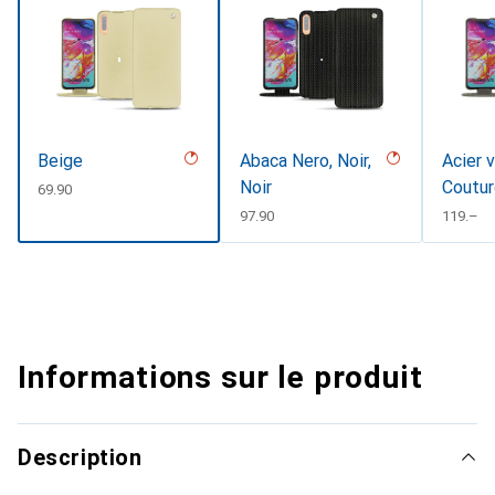
Beige
Abaca Nero, Noir,
Acier 
Noir
Coutu
CHF
69.90
CHF
97.90
CHF
119.–
Informations sur le produit
Description