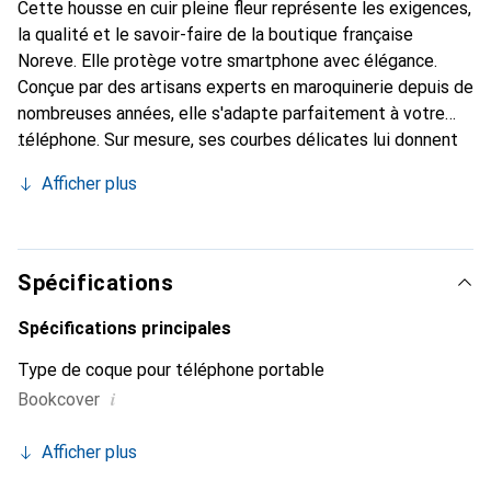
Cette housse en cuir pleine fleur représente les exigences,
la qualité et le savoir-faire de la boutique française
Noreve. Elle protège votre smartphone avec élégance.
Conçue par des artisans experts en maroquinerie depuis de
nombreuses années, elle s'adapte parfaitement à votre
téléphone. Sur mesure, ses courbes délicates lui donnent
une véritable seconde peau. Elle devient l'accessoire chic
Afficher plus
et indispensable pour votre smartphone. Reconnaître à
l'international pour ses produits de haute qualité, la
marque Noreve est un choix sûr pour une clientèle
exigeante.
Spécifications
Spécifications principales
Type de coque pour téléphone portable
i
Bookcover
Afficher plus