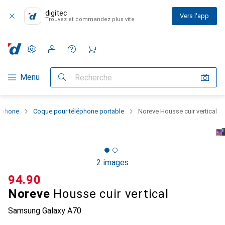
digitec
Vers l'app
Trouvez et commandez plus vite
Paramètres
Compte client
Listes de comparaison
Listes d'envies
Panier
Navigation par catégorie
Menu
Recherche
rtphone
Coque pour téléphone portable
Noreve Housse cuir vertical
2 images
CHF
94.90
Noreve
Housse cuir vertical
Samsung Galaxy A70