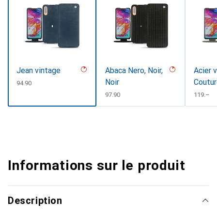
Jean vintage
Abaca Nero, Noir,
Acier 
Noir
Coutu
CHF
94.90
CHF
97.90
CHF
119.–
Informations sur le produit
Description