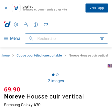
digitec
Vers l'app
Trouvez et commandez plus vite
Paramètres
Compte client
Listes de comparaison
Listes d'envies
Panier
Navigation par catégorie
Menu
Recherche
rtphone
Coque pour téléphone portable
Noreve Housse cuir vertical
2 images
CHF
69.90
Noreve
Housse cuir vertical
Samsung Galaxy A70