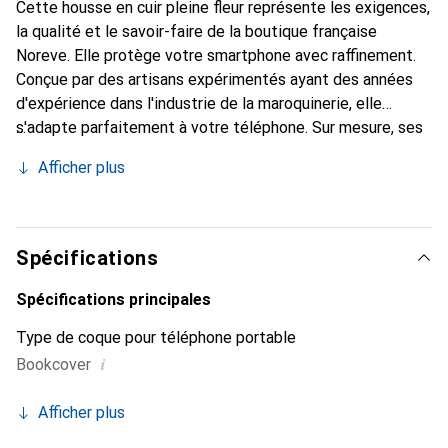
Cette housse en cuir pleine fleur représente les exigences,
la qualité et le savoir-faire de la boutique française
Noreve. Elle protège votre smartphone avec raffinement.
Conçue par des artisans expérimentés ayant des années
d'expérience dans l'industrie de la maroquinerie, elle
s'adapte parfaitement à votre téléphone. Sur mesure, ses
courbes délicates offrent une véritable seconde peau. Elle
Afficher plus
devient l'accessoire chic et indispensable pour votre
smartphone. La marque Noreve est reconnue
internationalement pour ses produits de haute qualité et
constitue un choix fiable pour une clientèle exigeante.
Spécifications
Spécifications principales
Type de coque pour téléphone portable
i
Bookcover
Afficher plus