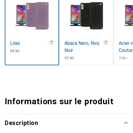
Lilas
Abaca Nero, Noir,
Acier 
Noir
Coutu
CHF
69.90
CHF
97.90
CHF
119.–
Informations sur le produit
Description