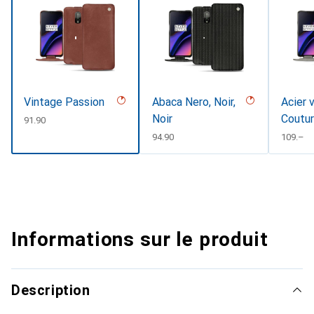
Vintage Passion
Abaca Nero, Noir,
Acier 
Noir
Coutu
CHF
91.90
CHF
94.90
CHF
109.–
Informations sur le produit
Description