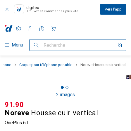
digitec
Vers l'app
Trouvez et commandez plus vite
Paramètres
Compte client
Listes de comparaison
Listes d'envies
Panier
Navigation par catégorie
Menu
Recherche
rtphone
Coque pour téléphone portable
Noreve Housse cuir vertical
2 images
CHF
91.90
Noreve
Housse cuir vertical
OnePlus 6T