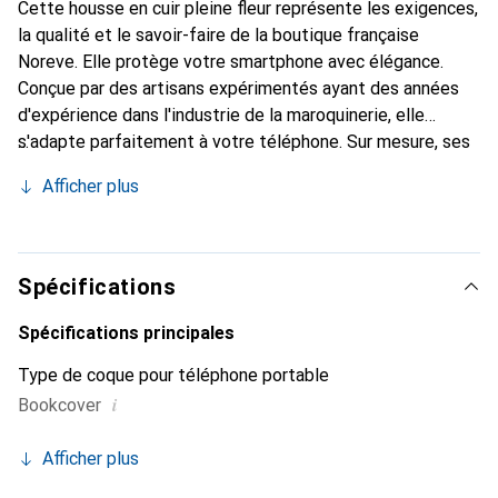
Cette housse en cuir pleine fleur représente les exigences,
la qualité et le savoir-faire de la boutique française
Noreve. Elle protège votre smartphone avec élégance.
Conçue par des artisans expérimentés ayant des années
d'expérience dans l'industrie de la maroquinerie, elle
s'adapte parfaitement à votre téléphone. Sur mesure, ses
courbes raffinées lui confèrent une véritable seconde peau.
Afficher plus
Elle devient un accessoire chic et indispensable pour votre
smartphone. La marque Noreve est reconnue
internationalement pour ses produits de haute qualité et
constitue un choix fiable pour une clientèle exigeante.
Spécifications
Spécifications principales
Type de coque pour téléphone portable
i
Bookcover
Afficher plus