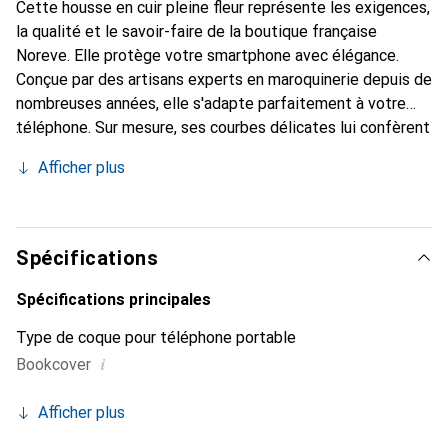
Cette housse en cuir pleine fleur représente les exigences,
la qualité et le savoir-faire de la boutique française
Noreve. Elle protège votre smartphone avec élégance.
Conçue par des artisans experts en maroquinerie depuis de
nombreuses années, elle s'adapte parfaitement à votre
téléphone. Sur mesure, ses courbes délicates lui confèrent
une véritable seconde peau. Elle devient l'accessoire chic
Afficher plus
et indispensable de votre smartphone. La marque Noreve
est reconnue internationalement pour ses produits de
haute qualité et constitue un choix sûr pour une clientèle
exigeante.
Spécifications
Spécifications principales
Type de coque pour téléphone portable
i
Bookcover
Afficher plus