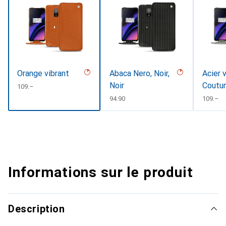
Orange vibrant
Abaca Nero, Noir,
Acier 
Noir
Coutu
CHF
109.–
CHF
94.90
CHF
109.–
Informations sur le produit
Description