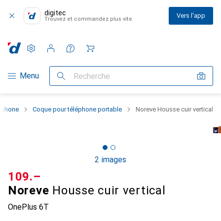
digitec
Vers l'app
Trouvez et commandez plus vite
Paramètres
Compte client
Listes de comparaison
Listes d'envies
Panier
Navigation par catégorie
Menu
Recherche
rtphone
Coque pour téléphone portable
Noreve Housse cuir vertical
2 images
CHF
109.–
Noreve
Housse cuir vertical
OnePlus 6T