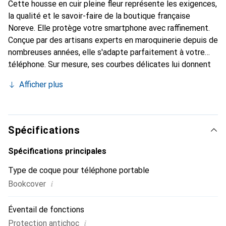
Cette housse en cuir pleine fleur représente les exigences,
la qualité et le savoir-faire de la boutique française
Noreve. Elle protège votre smartphone avec raffinement.
Conçue par des artisans experts en maroquinerie depuis de
nombreuses années, elle s'adapte parfaitement à votre
téléphone. Sur mesure, ses courbes délicates lui donnent
une véritable seconde peau. Elle devient l'accessoire chic
Afficher plus
et indispensable pour votre smartphone. Reconnaissable à
l'international pour ses produits de haute qualité, la
marque Noreve est un choix sûr pour une clientèle
exigeante.
Spécifications
Spécifications principales
Type de coque pour téléphone portable
i
Bookcover
Éventail de fonctions
i
Protection antichoc