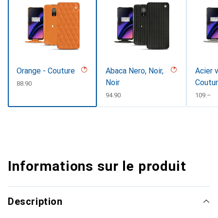
Orange - Couture
Abaca Nero, Noir,
Acier 
Noir
Coutu
CHF
88.90
CHF
94.90
CHF
109.–
Informations sur le produit
Description