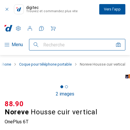
digitec
Vers l'app
Trouvez et commandez plus vite
Paramètres
Compte client
Listes de comparaison
Listes d'envies
Panier
Navigation par catégorie
Menu
Recherche
rtphone
Coque pour téléphone portable
Noreve Housse cuir vertical
2 images
CHF
88.90
Noreve
Housse cuir vertical
OnePlus 6T