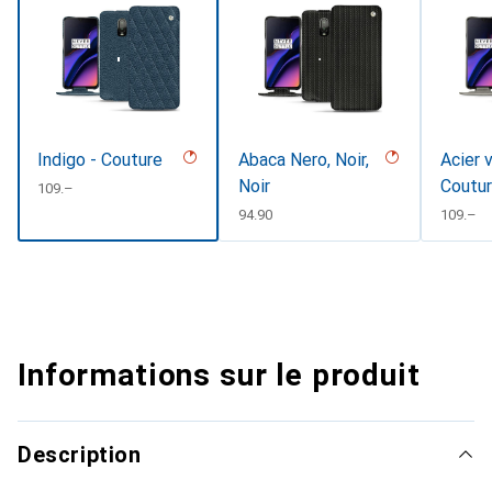
Indigo - Couture
Abaca Nero, Noir,
Acier 
Noir
Coutu
CHF
109.–
CHF
94.90
CHF
109.–
Informations sur le produit
Description