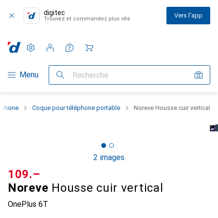
digitec
Vers l'app
Trouvez et commandez plus vite
Paramètres
Compte client
Listes de comparaison
Listes d'envies
Panier
Navigation par catégorie
Menu
Recherche
rtphone
Coque pour téléphone portable
Noreve Housse cuir vertical
2 images
CHF
109.–
Noreve
Housse cuir vertical
OnePlus 6T