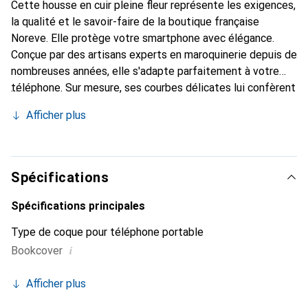
Cette housse en cuir pleine fleur représente les exigences,
la qualité et le savoir-faire de la boutique française
Noreve. Elle protège votre smartphone avec élégance.
Conçue par des artisans experts en maroquinerie depuis de
nombreuses années, elle s'adapte parfaitement à votre
téléphone. Sur mesure, ses courbes délicates lui confèrent
une véritable seconde peau. Elle devient l'accessoire chic
Afficher plus
et indispensable de votre smartphone. Reconnu
internationalement pour ses produits de haute qualité, la
marque Noreve est un choix sûr pour une clientèle
exigeante.
Spécifications
Spécifications principales
Type de coque pour téléphone portable
i
Bookcover
Afficher plus