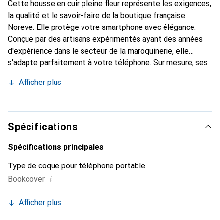
Cette housse en cuir pleine fleur représente les exigences,
la qualité et le savoir-faire de la boutique française
Noreve. Elle protège votre smartphone avec élégance.
Conçue par des artisans expérimentés ayant des années
d'expérience dans le secteur de la maroquinerie, elle
s'adapte parfaitement à votre téléphone. Sur mesure, ses
courbes raffinées lui confèrent une véritable seconde peau.
Afficher plus
Elle devient l'accessoire chic et indispensable pour votre
smartphone. Reconnaître internationalement pour ses
produits de haute qualité, la marque Noreve est un choix
fiable pour une clientèle exigeante.
Spécifications
Spécifications principales
Type de coque pour téléphone portable
i
Bookcover
Afficher plus