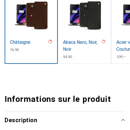
Châtaigne
Abaca Nero, Noir,
Acier 
Noir
Coutu
CHF
76.90
CHF
94.90
CHF
109.–
Informations sur le produit
Description