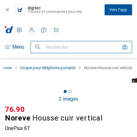
digitec
Vers l'app
Trouvez et commandez plus vite
Paramètres
Compte client
Listes de comparaison
Listes d'envies
Panier
Navigation par catégorie
Menu
Recherche
rtphone
Coque pour téléphone portable
Noreve Housse cuir vertical
2 images
CHF
76.90
Noreve
Housse cuir vertical
OnePlus 6T