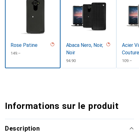
Rose Patine
Abaca Nero, Noir,
Acier V
Noir
Coutur
CHF
149.–
CHF
94.90
CHF
109.–
Informations sur le produit
Description