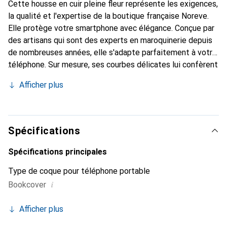
Cette housse en cuir pleine fleur représente les exigences,
la qualité et l'expertise de la boutique française Noreve.
Elle protège votre smartphone avec élégance. Conçue par
des artisans qui sont des experts en maroquinerie depuis
de nombreuses années, elle s'adapte parfaitement à votre
téléphone. Sur mesure, ses courbes délicates lui confèrent
une véritable seconde peau. Elle devient l'accessoire chic
Afficher plus
et indispensable de votre smartphone. Reconnaître
internationalement pour ses produits de haute qualité, la
marque Noreve est un choix sûr pour une clientèle
exigeante.
Spécifications
Spécifications principales
Type de coque pour téléphone portable
i
Bookcover
Afficher plus