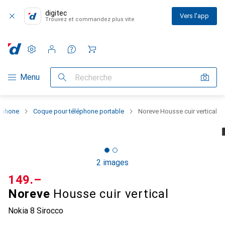
digitec
Vers l'app
Trouvez et commandez plus vite
Paramètres
Compte client
Listes de comparaison
Listes d'envies
Panier
Navigation par catégorie
Menu
Recherche
rtphone
Coque pour téléphone portable
Noreve Housse cuir vertical
2 images
CHF
149.–
Noreve
Housse cuir vertical
Nokia 8 Sirocco