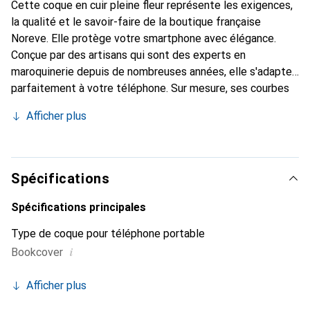
Cette coque en cuir pleine fleur représente les exigences,
la qualité et le savoir-faire de la boutique française
Noreve. Elle protège votre smartphone avec élégance.
Conçue par des artisans qui sont des experts en
maroquinerie depuis de nombreuses années, elle s'adapte
parfaitement à votre téléphone. Sur mesure, ses courbes
délicates lui confèrent une véritable seconde peau. Elle
Afficher plus
devient l'accessoire chic et indispensable de votre
smartphone. Reconnaître internationalement pour ses
produits de haute qualité, la marque Noreve est un choix
sûr pour une clientèle exigeante.
Spécifications
Spécifications principales
Type de coque pour téléphone portable
i
Bookcover
Afficher plus