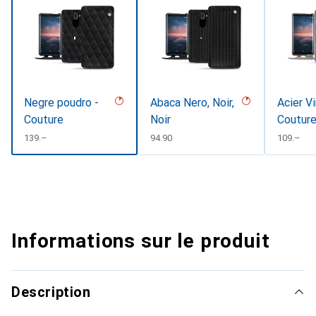
Negre poudro -
Abaca Nero, Noir,
Acier V
Couture
Noir
Coutur
CHF
139.–
CHF
94.90
CHF
109.–
Informations sur le produit
Description