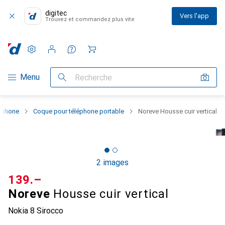
digitec
Vers l'app
Trouvez et commandez plus vite
Paramètres
Compte client
Listes de comparaison
Listes d'envies
Panier
Navigation par catégorie
Menu
Recherche
rtphone
Coque pour téléphone portable
Noreve Housse cuir vertical
2 images
CHF
139.–
Noreve
Housse cuir vertical
Nokia 8 Sirocco