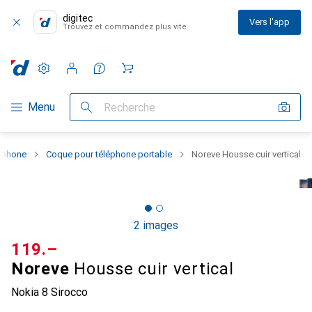
digitec
Vers l'app
Trouvez et commandez plus vite
Paramètres
Compte client
Listes de comparaison
Listes d'envies
Panier
Navigation par catégorie
Menu
Recherche
rtphone
Coque pour téléphone portable
Noreve Housse cuir vertical
2 images
CHF
119.–
Noreve
Housse cuir vertical
Nokia 8 Sirocco