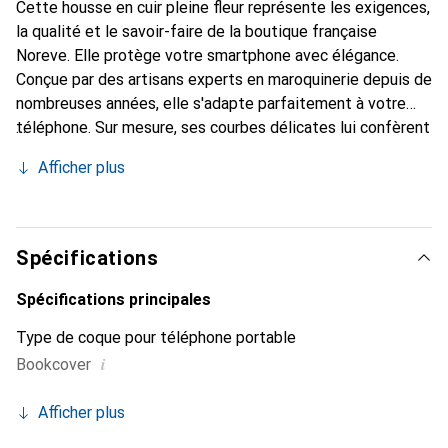
Cette housse en cuir pleine fleur représente les exigences,
la qualité et le savoir-faire de la boutique française
Noreve. Elle protège votre smartphone avec élégance.
Conçue par des artisans experts en maroquinerie depuis de
nombreuses années, elle s'adapte parfaitement à votre
téléphone. Sur mesure, ses courbes délicates lui confèrent
une véritable seconde peau. Elle devient l'accessoire chic
Afficher plus
et indispensable pour votre smartphone. Reconnaître à
l'international pour ses produits de haute qualité, la
marque Noreve est un choix sûr pour une clientèle
exigeante.
Spécifications
Spécifications principales
Type de coque pour téléphone portable
i
Bookcover
Afficher plus