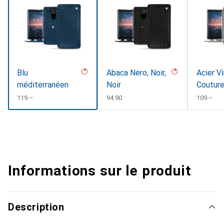
Blu
Abaca Nero, Noir,
Acier V
méditerranéen
Noir
Coutur
CHF
119.–
CHF
94.90
CHF
109.–
Informations sur le produit
Description