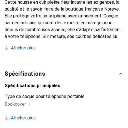
Cette housse en cuir pleine fleur incarne les exigences, la
qualité et le savoir-faire de la boutique française Noreve.
Elle protège votre smartphone avec raffinement. Conçue
par des artisans qui sont des experts en maroquinerie
depuis de nombreuses années, elle s'adapte parfaitement
à votre téléphone. Sur mesure, ses courbes délicates lui
confèrent une véritable seconde peau. Elle devient
Afficher plus
l'accessoire chic et indispensable pour votre smartphone.
Reconnaître internationalement pour la qualité de ses
produits, la marque Noreve est un choix sûr pour une
clientèle exigeante.
Spécifications
Spécifications principales
Type de coque pour téléphone portable
i
Bookcover
Afficher plus