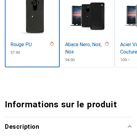
Rouge PU
Abaca Nero, Noir,
Acier V
Noir
Coutur
CHF
57.90
CHF
94.90
CHF
109.–
Informations sur le produit
Description