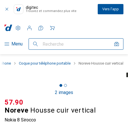
digitec
Vers l'app
Trouvez et commandez plus vite
Paramètres
Compte client
Listes de comparaison
Listes d'envies
Panier
Navigation par catégorie
Menu
Recherche
rtphone
Coque pour téléphone portable
Noreve Housse cuir vertical
2 images
CHF
57.90
Noreve
Housse cuir vertical
Nokia 8 Sirocco