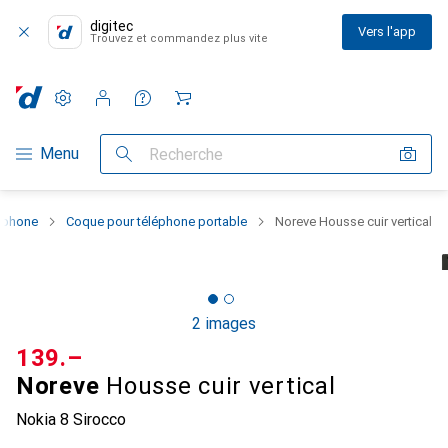
digitec
Vers l'app
Trouvez et commandez plus vite
Paramètres
Compte client
Listes de comparaison
Listes d'envies
Panier
Navigation par catégorie
Menu
Recherche
rtphone
Coque pour téléphone portable
Noreve Housse cuir vertical
2 images
CHF
139.–
Noreve
Housse cuir vertical
Nokia 8 Sirocco