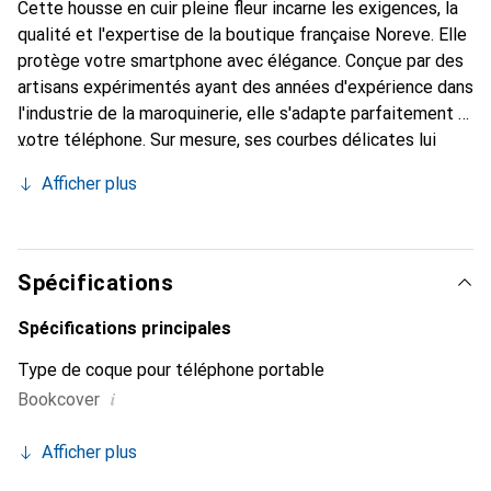
Cette housse en cuir pleine fleur incarne les exigences, la
qualité et l'expertise de la boutique française Noreve. Elle
protège votre smartphone avec élégance. Conçue par des
artisans expérimentés ayant des années d'expérience dans
l'industrie de la maroquinerie, elle s'adapte parfaitement à
votre téléphone. Sur mesure, ses courbes délicates lui
confèrent une véritable seconde peau. Elle devient
Afficher plus
l'accessoire chic et indispensable pour votre smartphone.
La marque Noreve est reconnue internationalement pour
ses produits de haute qualité et constitue un choix fiable
pour une clientèle exigeante.
Spécifications
Spécifications principales
Type de coque pour téléphone portable
i
Bookcover
Afficher plus