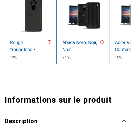
Rouge
Abaca Nero, Noir,
Acier V
troupelenc -
Noir
Coutur
Couture (
CHF
139.–
CHF
94.90
CHF
109.–
Pantone
#AB191A )
Informations sur le produit
Description