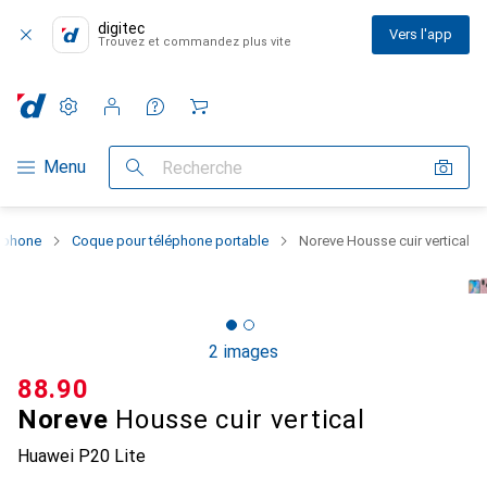
digitec
Vers l'app
Trouvez et commandez plus vite
Paramètres
Compte client
Listes de comparaison
Listes d'envies
Panier
Navigation par catégorie
Menu
Recherche
rtphone
Coque pour téléphone portable
Noreve Housse cuir vertical
2 images
CHF
88.90
Noreve
Housse cuir vertical
Huawei P20 Lite