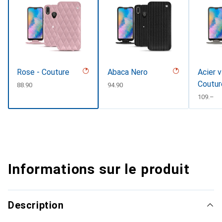
Rose - Couture
Abaca Nero
Acier v
Coutur
CHF
88.90
CHF
94.90
CHF
109.–
Informations sur le produit
Description