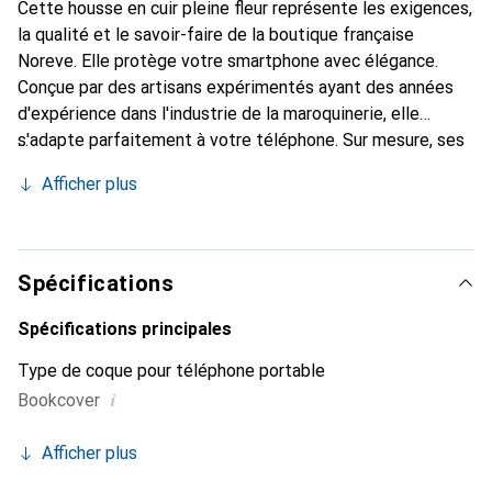
Cette housse en cuir pleine fleur représente les exigences,
la qualité et le savoir-faire de la boutique française
Noreve. Elle protège votre smartphone avec élégance.
Conçue par des artisans expérimentés ayant des années
d'expérience dans l'industrie de la maroquinerie, elle
s'adapte parfaitement à votre téléphone. Sur mesure, ses
courbes délicates lui confèrent une véritable seconde
Afficher plus
peau. Elle devient l'accessoire chic et indispensable pour
votre smartphone. La marque Noreve est reconnue
internationalement pour ses produits de haute qualité et
constitue un choix fiable pour une clientèle exigeante.
Spécifications
Spécifications principales
Type de coque pour téléphone portable
i
Bookcover
Afficher plus