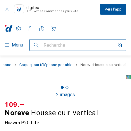
digitec
Vers l'app
Trouvez et commandez plus vite
Paramètres
Compte client
Listes de comparaison
Listes d'envies
Panier
Navigation par catégorie
Menu
Recherche
rtphone
Coque pour téléphone portable
Noreve Housse cuir vertical
2 images
CHF
109.–
Noreve
Housse cuir vertical
Huawei P20 Lite