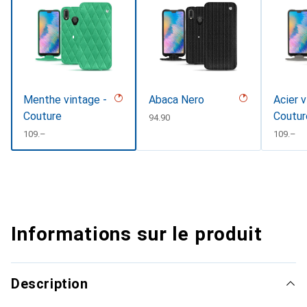
Menthe vintage -
Abaca Nero
Acier v
Couture
Coutur
CHF
94.90
CHF
109.–
CHF
109.–
Informations sur le produit
Description