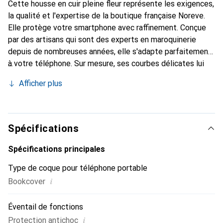
Cette housse en cuir pleine fleur représente les exigences,
la qualité et l'expertise de la boutique française Noreve.
Elle protège votre smartphone avec raffinement. Conçue
par des artisans qui sont des experts en maroquinerie
depuis de nombreuses années, elle s'adapte parfaitement
à votre téléphone. Sur mesure, ses courbes délicates lui
confèrent une véritable seconde peau. Elle devient un
Afficher plus
accessoire chic et essentiel pour votre smartphone.
Reconnaître internationalement pour ses produits de
haute qualité, la marque Noreve est un choix sûr pour une
clientèle exigeante.
Spécifications
Spécifications principales
Type de coque pour téléphone portable
i
Bookcover
Éventail de fonctions
i
Protection antichoc