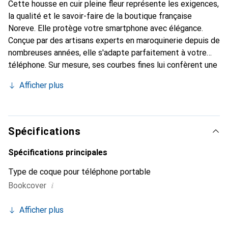
Cette housse en cuir pleine fleur représente les exigences,
la qualité et le savoir-faire de la boutique française
Noreve. Elle protège votre smartphone avec élégance.
Conçue par des artisans experts en maroquinerie depuis de
nombreuses années, elle s'adapte parfaitement à votre
téléphone. Sur mesure, ses courbes fines lui confèrent une
véritable seconde peau. Elle devient l'accessoire chic et
Afficher plus
indispensable de votre smartphone. Reconnaître
internationalement pour ses produits de haute qualité, la
marque Noreve est un choix sûr pour une clientèle
exigeante.
Spécifications
Spécifications principales
Type de coque pour téléphone portable
i
Bookcover
Afficher plus