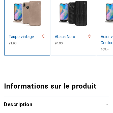
Taupe vintage
Abaca Nero
Acier v
Coutur
CHF
91.90
CHF
94.90
CHF
109.–
Informations sur le produit
Description