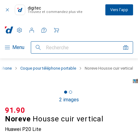
digitec
Vers l'app
Trouvez et commandez plus vite
Paramètres
Compte client
Listes de comparaison
Listes d'envies
Panier
Navigation par catégorie
Menu
Recherche
rtphone
Coque pour téléphone portable
Noreve Housse cuir vertical
2 images
CHF
91.90
Noreve
Housse cuir vertical
Huawei P20 Lite