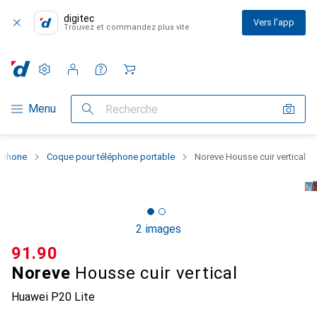
digitec
Vers l'app
Trouvez et commandez plus vite
Paramètres
Compte client
Listes de comparaison
Listes d'envies
Panier
Navigation par catégorie
Menu
Recherche
rtphone
Coque pour téléphone portable
Noreve Housse cuir vertical
2 images
CHF
91.90
Noreve
Housse cuir vertical
Huawei P20 Lite