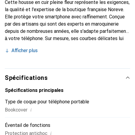
Cette housse en cuir pleine fleur représente les exigences,
la qualité et l'expertise de la boutique française Noreve.
Elle protège votre smartphone avec raffinement. Conçue
par des artisans qui sont des experts en maroquinerie
depuis de nombreuses années, elle s'adapte parfaitement
à votre téléphone. Sur mesure, ses courbes délicates lui
donnent une véritable seconde peau. Elle devient
Afficher plus
l'accessoire chic et indispensable pour votre smartphone.
Reconnu internationalement pour ses produits de haute
qualité, la marque Noreve est un choix sûr pour une
clientèle exigeante.
Spécifications
Spécifications principales
Type de coque pour téléphone portable
i
Bookcover
Éventail de fonctions
i
Protection antichoc