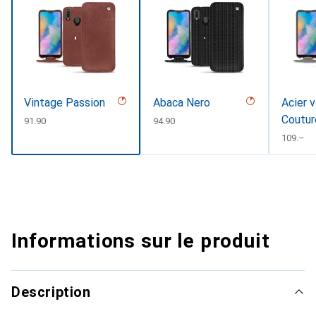
Vintage Passion
Abaca Nero
Acier v
Coutur
CHF
91.90
CHF
94.90
CHF
109.–
Informations sur le produit
Description