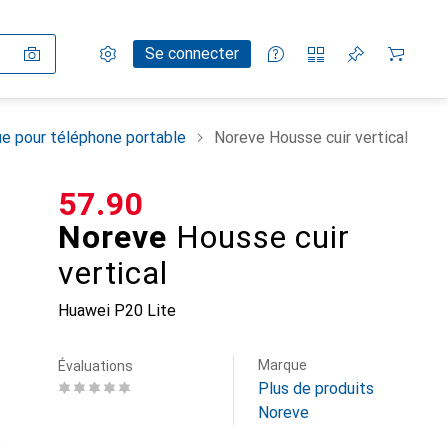
Paramètres
Compte client
Listes de comparaison
Listes d'envies
Panier
Se connecter
e pour téléphone portable
Noreve Housse cuir vertical
CHF
57.90
Noreve
Housse cuir
vertical
Huawei P20 Lite
Marque
Évaluations
Plus de produits
Noreve