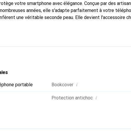
protège votre smartphone avec élégance. Conçue par des artisa
nombreuses années, elle s'adapte parfaitement à votre télépho
nfèrent une véritable seconde peau. Elle devient l'accessoire ch
naître internationalement pour ses produits de haute qualité,
ientèle exigeante.
ales
i
éphone portable
Bookcover
i
Protection antichoc