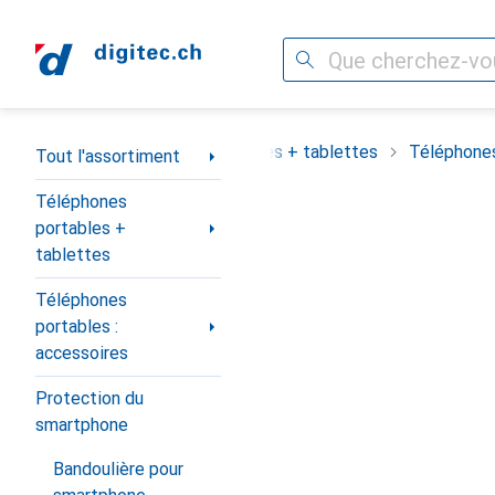
Recherche
Navigation par catégorie
assortiment
Téléphones portables + tablettes
Téléphones
Tout l'assortiment
Téléphones
portables +
tablettes
Téléphones
portables :
accessoires
Protection du
smartphone
Bandoulière pour