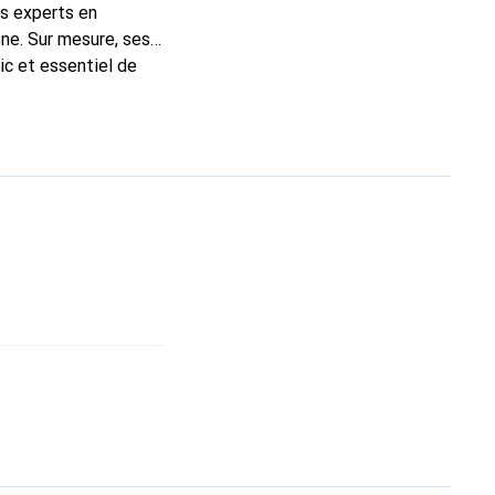
ns experts en
ne. Sur mesure, ses
ic et essentiel de
 la marque Noreve est