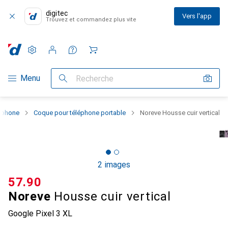
digitec
Vers l'app
Trouvez et commandez plus vite
Paramètres
Compte client
Listes de comparaison
Listes d'envies
Panier
Navigation par catégorie
Menu
Recherche
rtphone
Coque pour téléphone portable
Noreve Housse cuir vertical
2 images
CHF
57.90
Noreve
Housse cuir vertical
Google Pixel 3 XL