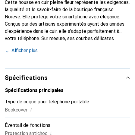
Cette housse en cuir pleine fleur représente les exigences,
la qualité et le savoir-faire de la boutique française
Noreve. Elle protège votre smartphone avec élégance.
Conçue par des artisans expérimentés ayant des années
d'expérience dans le cuir, elle s'adapte parfaitement à
votre téléphone. Sur mesure, ses courbes délicates
offrent une véritable seconde peau. Elle devient un
Afficher plus
accessoire chic et indispensable pour votre smartphone.
La marque Noreve est reconnue internationalement pour
ses produits de haute qualité et constitue un choix fiable
pour une clientèle exigeante.
Spécifications
Spécifications principales
Type de coque pour téléphone portable
i
Bookcover
Éventail de fonctions
i
Protection antichoc