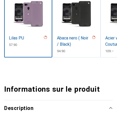
Lilas PU
Abaca nero ( Noir
Acier 
/ Black)
Coutu
CHF
57.90
CHF
94.90
CHF
109.–
Informations sur le produit
Description