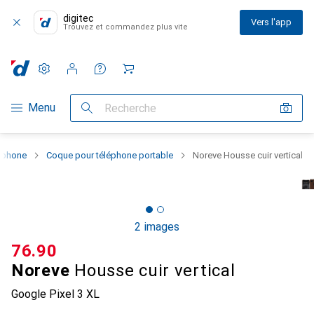
digitec
Vers l'app
Trouvez et commandez plus vite
Paramètres
Compte client
Listes de comparaison
Listes d'envies
Panier
Navigation par catégorie
Menu
Recherche
rtphone
Coque pour téléphone portable
Noreve Housse cuir vertical
2 images
CHF
76.90
Noreve
Housse cuir vertical
Google Pixel 3 XL