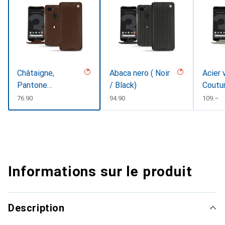
Châtaigne,
Abaca nero ( Noir
Acier 
Pantone
/ Black)
Coutu
#1b1107
CHF
76.90
CHF
94.90
CHF
109.–
Informations sur le produit
Description