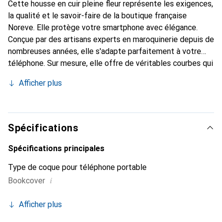
Cette housse en cuir pleine fleur représente les exigences,
la qualité et le savoir-faire de la boutique française
Noreve. Elle protège votre smartphone avec élégance.
Conçue par des artisans experts en maroquinerie depuis de
nombreuses années, elle s'adapte parfaitement à votre
téléphone. Sur mesure, elle offre de véritables courbes qui
lui donnent l'apparence d'une seconde peau. Elle devient un
Afficher plus
accessoire chic et indispensable pour votre smartphone.
Reconnaître internationalement pour ses produits de
haute qualité, la marque Noreve est un choix sûr pour une
clientèle exigeante.
Spécifications
Spécifications principales
Type de coque pour téléphone portable
i
Bookcover
Afficher plus