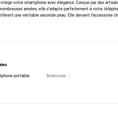
protège votre smartphone avec élégance. Conçue par des artisa
nombreuses années, elle s'adapte parfaitement à votre télépho
nfèrent une véritable seconde peau. Elle devient l'accessoire ch
naître internationalement pour ses produits de haute qualité,
ientèle exigeante.
ales
i
éphone portable
Bookcover