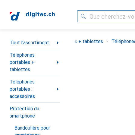
Recherche
Navigation par catégorie
assortiment
Téléphones portables + tablettes
Téléphones
Tout l'assortiment
Téléphones
portables +
tablettes
Téléphones
portables :
accessoires
Protection du
smartphone
Bandoulière pour