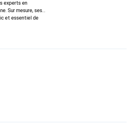
ns experts en
ne. Sur mesure, ses
ic et essentiel de
 la marque Noreve est