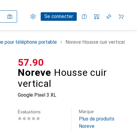
Paramètres
Compte client
Listes de comparaison
Listes d'envies
Panier
Se connecter
e pour téléphone portable
Noreve Housse cuir vertical
CHF
57.90
Noreve
Housse cuir
vertical
Google Pixel 3 XL
Marque
Évaluations
Plus de produits
Noreve