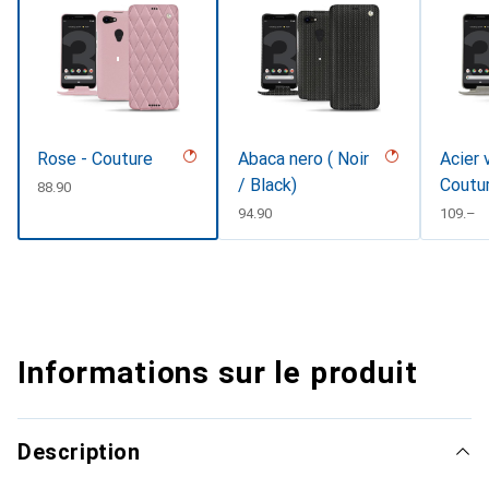
Rose - Couture
Abaca nero ( Noir
Acier 
/ Black)
Coutu
CHF
88.90
CHF
94.90
CHF
109.–
Informations sur le produit
Description