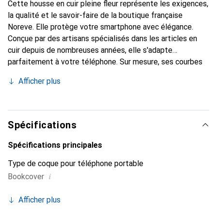
Cette housse en cuir pleine fleur représente les exigences,
la qualité et le savoir-faire de la boutique française
Noreve. Elle protège votre smartphone avec élégance.
Conçue par des artisans spécialisés dans les articles en
cuir depuis de nombreuses années, elle s'adapte
parfaitement à votre téléphone. Sur mesure, ses courbes
délicates lui confèrent une véritable seconde peau. Elle
Afficher plus
devient l'accessoire chic et indispensable de votre
smartphone. La marque Noreve est reconnue
internationalement pour ses produits de haute qualité et
constitue un choix sûr pour une clientèle exigeante.
Spécifications
Spécifications principales
Type de coque pour téléphone portable
i
Bookcover
Afficher plus