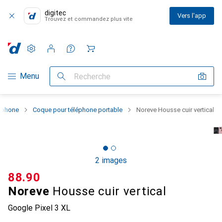
digitec
Vers l'app
Trouvez et commandez plus vite
Paramètres
Compte client
Listes de comparaison
Listes d'envies
Panier
Navigation par catégorie
Menu
Recherche
rtphone
Coque pour téléphone portable
Noreve Housse cuir vertical
2 images
CHF
88.90
Noreve
Housse cuir vertical
Google Pixel 3 XL