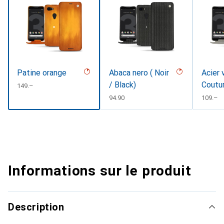
Patine orange
Abaca nero ( Noir
Acier 
/ Black)
Coutu
CHF
149.–
CHF
94.90
CHF
109.–
Informations sur le produit
Description