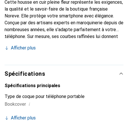
Cette housse en cuir pleine fleur représente les exigences,
la qualité et le savoir-faire de la boutique française
Noreve. Elle protège votre smartphone avec élégance.
Conçue par des artisans experts en maroquinerie depuis de
nombreuses années, elle s'adapte parfaitement à votre
téléphone. Sur mesure, ses courbes raffinées lui donnent
une véritable seconde peau. Elle devient l'accessoire chic
Afficher plus
et indispensable pour votre smartphone. Reconnu
internationalement pour ses produits de haute qualité, la
marque Noreve est un choix sûr pour une clientèle
exigeante.
Spécifications
Spécifications principales
Type de coque pour téléphone portable
i
Bookcover
Afficher plus