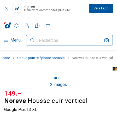
digitec
Vers l'app
Trouvez et commandez plus vite
Paramètres
Compte client
Listes de comparaison
Listes d'envies
Panier
Navigation par catégorie
Menu
Recherche
rtphone
Coque pour téléphone portable
Noreve Housse cuir vertical
2 images
CHF
149.–
Noreve
Housse cuir vertical
Google Pixel 3 XL