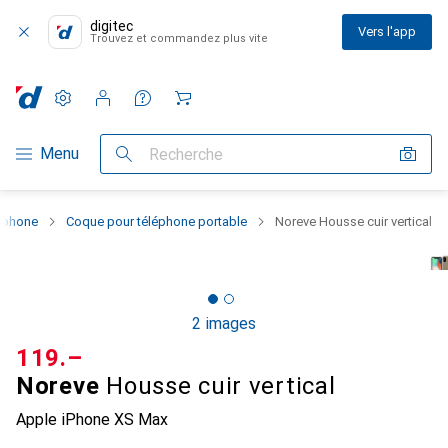
digitec
Vers l'app
Trouvez et commandez plus vite
Paramètres
Compte client
Listes de comparaison
Listes d'envies
Panier
Navigation par catégorie
Menu
Recherche
rtphone
Coque pour téléphone portable
Noreve Housse cuir vertical
2 images
CHF
119.–
Noreve
Housse cuir vertical
Apple iPhone XS Max