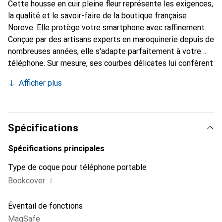
Cette housse en cuir pleine fleur représente les exigences,
la qualité et le savoir-faire de la boutique française
Noreve. Elle protège votre smartphone avec raffinement.
Conçue par des artisans experts en maroquinerie depuis de
nombreuses années, elle s'adapte parfaitement à votre
téléphone. Sur mesure, ses courbes délicates lui confèrent
une véritable seconde peau. Elle devient l'accessoire chic
Afficher plus
et indispensable pour votre smartphone. Reconnaître
internationalement pour ses produits de haute qualité, la
marque Noreve est un choix sûr pour une clientèle
exigeante.
Spécifications
Spécifications principales
Type de coque pour téléphone portable
i
Bookcover
Éventail de fonctions
MagSafe