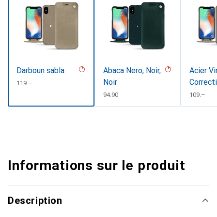
Darboun sabla
Abaca Nero, Noir,
Acier Vi
Noir
Correct
CHF
119.–
CHF
94.90
CHF
109.–
Informations sur le produit
Description