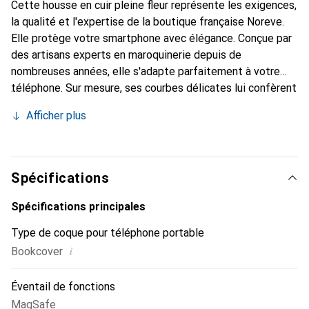
Cette housse en cuir pleine fleur représente les exigences,
la qualité et l'expertise de la boutique française Noreve.
Elle protège votre smartphone avec élégance. Conçue par
des artisans experts en maroquinerie depuis de
nombreuses années, elle s'adapte parfaitement à votre
téléphone. Sur mesure, ses courbes délicates lui confèrent
une véritable seconde peau. Elle devient l'accessoire chic
Afficher plus
et indispensable de votre smartphone. Reconnaître
internationalement pour ses produits de haute qualité, la
marque Noreve est un choix sûr pour une clientèle
exigeante.
Spécifications
Spécifications principales
Type de coque pour téléphone portable
i
Bookcover
Éventail de fonctions
MagSafe