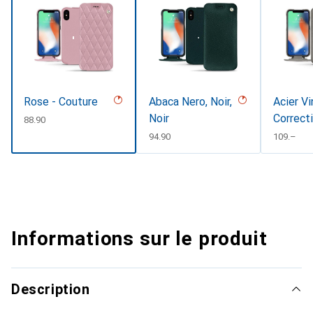
Rose - Couture
Abaca Nero, Noir,
Acier Vi
Noir
Correct
CHF
88.90
CHF
94.90
CHF
109.–
Informations sur le produit
Description