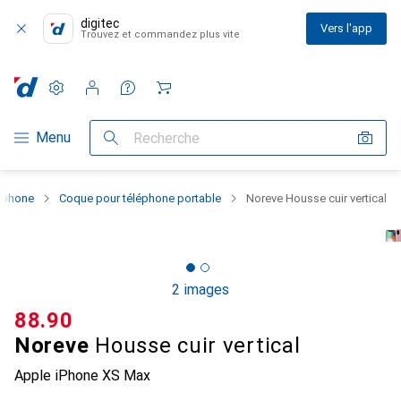
digitec
Vers l'app
Trouvez et commandez plus vite
Paramètres
Compte client
Listes de comparaison
Listes d'envies
Panier
Navigation par catégorie
Menu
Recherche
rtphone
Coque pour téléphone portable
Noreve Housse cuir vertical
2 images
CHF
88.90
Noreve
Housse cuir vertical
Apple iPhone XS Max