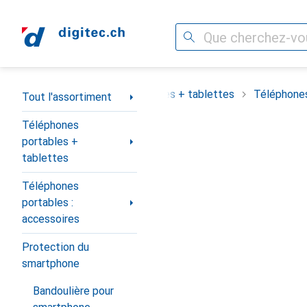
Recherche
Navigation par catégorie
assortiment
Téléphones portables + tablettes
Téléphones
Tout l'assortiment
Téléphones
portables +
tablettes
Téléphones
portables :
accessoires
Protection du
smartphone
Bandoulière pour