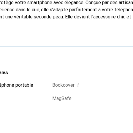
 protège votre smartphone avec élégance. Conçue par des artisa
rience dans le cuir, elle s'adapte parfaitement à votre téléphon
nt une véritable seconde peau. Elle devient l'accessoire chic et
arque Noreve est reconnue internationalement pour ses produits
e pour une clientèle exigeante.
ales
i
éphone portable
Bookcover
MagSafe