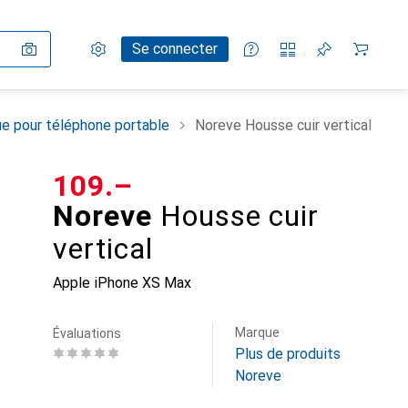
Paramètres
Compte client
Listes de comparaison
Listes d'envies
Panier
Se connecter
e pour téléphone portable
Noreve Housse cuir vertical
CHF
109.–
Noreve
Housse cuir
vertical
Apple iPhone XS Max
Marque
Évaluations
Plus de produits
Noreve