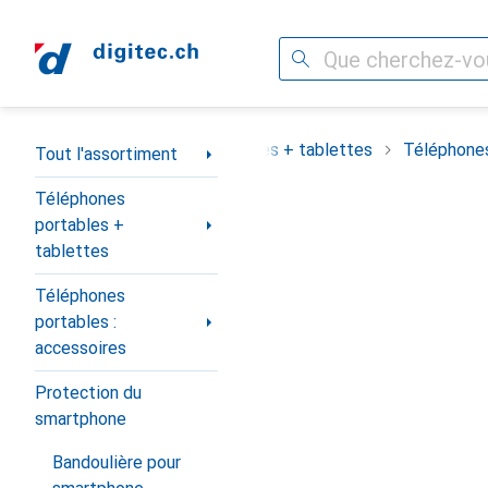
Recherche
Navigation par catégorie
assortiment
Téléphones portables + tablettes
Téléphones
Tout l'assortiment
Téléphones
portables +
tablettes
Téléphones
portables :
accessoires
Protection du
smartphone
Bandoulière pour