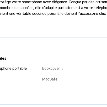
protège votre smartphone avec élégance. Conçue par des artisa
nombreuses années, elle s'adapte parfaitement à votre télépho
nnent une véritable seconde peau. Elle devient l'accessoire chic
Reconnaître internationalement pour ses produits de haute qual
 pour une clientèle exigeante.
ales
i
éphone portable
Bookcover
MagSafe