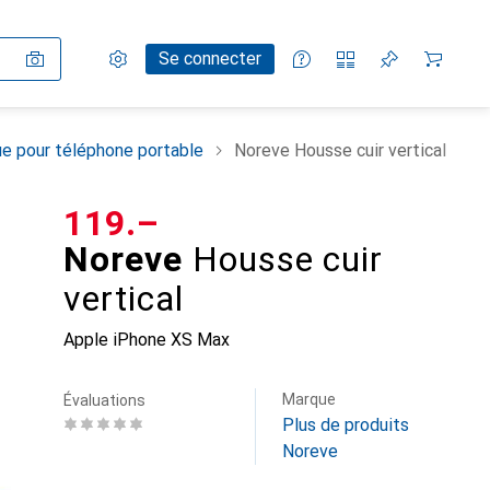
Paramètres
Compte client
Listes de comparaison
Listes d'envies
Panier
Se connecter
e pour téléphone portable
Noreve Housse cuir vertical
CHF
119.–
Noreve
Housse cuir
vertical
Apple iPhone XS Max
Marque
Évaluations
Plus de produits
Noreve