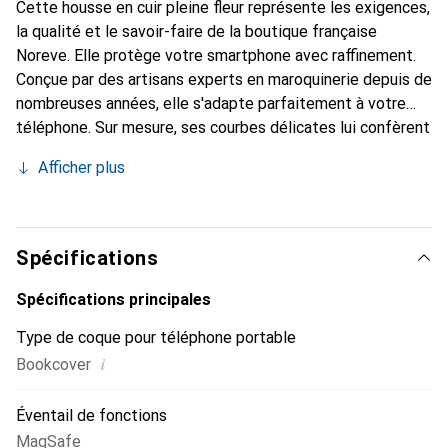
Cette housse en cuir pleine fleur représente les exigences,
la qualité et le savoir-faire de la boutique française
Noreve. Elle protège votre smartphone avec raffinement.
Conçue par des artisans experts en maroquinerie depuis de
nombreuses années, elle s'adapte parfaitement à votre
téléphone. Sur mesure, ses courbes délicates lui confèrent
une véritable seconde peau. Elle devient un accessoire
Afficher plus
chic et essentiel pour votre smartphone. Reconnaissable à
l'international pour ses produits de haute qualité, la
marque Noreve est un choix sûr pour une clientèle
exigeante.
Spécifications
Spécifications principales
Type de coque pour téléphone portable
i
Bookcover
Éventail de fonctions
MagSafe