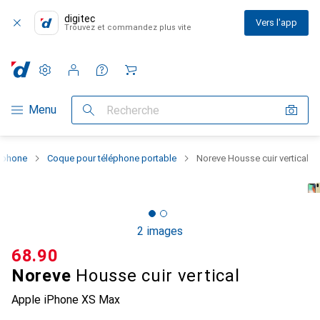
digitec
Vers l'app
Trouvez et commandez plus vite
Paramètres
Compte client
Listes de comparaison
Listes d'envies
Panier
Navigation par catégorie
Menu
Recherche
rtphone
Coque pour téléphone portable
Noreve Housse cuir vertical
2 images
CHF
68.90
Noreve
Housse cuir vertical
Apple iPhone XS Max