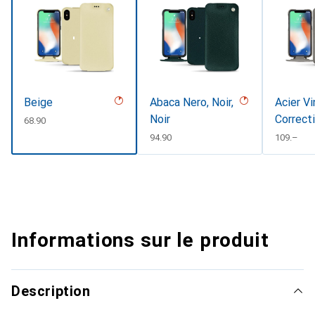
Beige
Abaca Nero, Noir,
Acier Vi
Noir
Correct
CHF
68.90
CHF
94.90
CHF
109.–
Informations sur le produit
Description