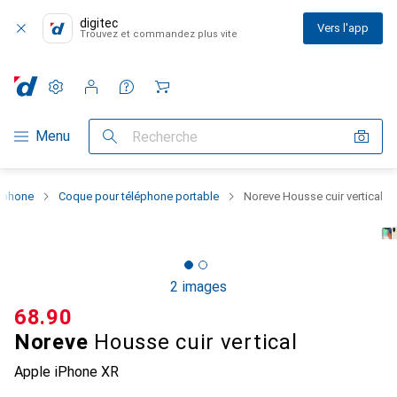
digitec
Vers l'app
Trouvez et commandez plus vite
Paramètres
Compte client
Listes de comparaison
Listes d'envies
Panier
Navigation par catégorie
Menu
Recherche
rtphone
Coque pour téléphone portable
Noreve Housse cuir vertical
2 images
CHF
68.90
Noreve
Housse cuir vertical
Apple iPhone XR