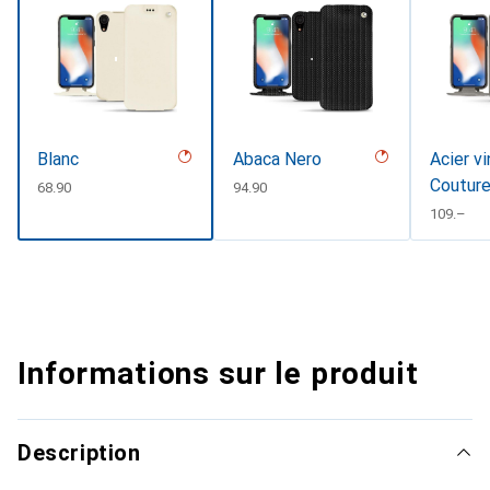
Blanc
Abaca Nero
Acier vi
Coutur
CHF
68.90
CHF
94.90
CHF
109.–
Informations sur le produit
Description