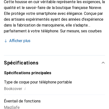
Cette housse en cuir véritable représente les exigences, la
qualité et le savoir-faire de la boutique française Noreve.
Elle protège votre smartphone avec élégance. Conçue par
des artisans expérimentés ayant des années d'expérience
dans la fabrication de maroquinerie, elle s'adapte
parfaitement à votre téléphone. Sur mesure, ses courbes
raffinées lui confèrent une véritable seconde peau. Elle
Afficher plus
devient l'accessoire chic et indispensable pour votre
smartphone. La marque Noreve est reconnue
internationalement pour ses produits de haute qualité et
constitue un choix fiable pour une clientèle exigeante.
Spécifications
Spécifications principales
Type de coque pour téléphone portable
i
Bookcover
Éventail de fonctions
MagSafe